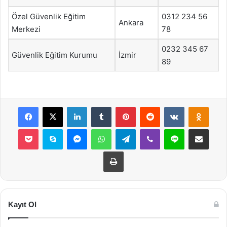
Özel Güvenlik Eğitim
0312 234 56
Ankara
Merkezi
78
0232 345 67
Güvenlik Eğitim Kurumu
İzmir
89
Facebook
X
LinkedIn
Tumblr
Pinterest
Reddit
VKontakte
Odnok
Pocket
Skype
Messenger
WhatsApp
Telegram
Viber
Line
E-Posta ile payla
Yazdır
Kayıt Ol