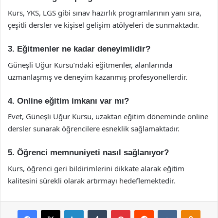
Kurs, YKS, LGS gibi sınav hazırlık programlarının yanı sıra,
çeşitli dersler ve kişisel gelişim atölyeleri de sunmaktadır.
3. Eğitmenler ne kadar deneyimlidir?
Güneşli Uğur Kursu’ndaki eğitmenler, alanlarında
uzmanlaşmış ve deneyim kazanmış profesyonellerdir.
4. Online eğitim imkanı var mı?
Evet, Güneşli Uğur Kursu, uzaktan eğitim döneminde online
dersler sunarak öğrencilere esneklik sağlamaktadır.
5. Öğrenci memnuniyeti nasıl sağlanıyor?
Kurs, öğrenci geri bildirimlerini dikkate alarak eğitim
kalitesini sürekli olarak artırmayı hedeflemektedir.
Facebook
X
LinkedIn
Tumblr
Pinterest
Reddit
VKontakte
Odnok