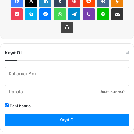
Pocket
Skype
Messenger
WhatsApp
Telegram
Viber
Line
E-Posta ile payla
Yazdır
Kayıt Ol
Unuttunuz mu?
Beni hatırla
Kayıt Ol