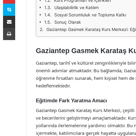
Kurs Programları ve İçerikleri
Skype
Ulaşılabilirlik ve Katılım
Sosyal Sorumluluk ve Topluma Katkı
E-Posta ile paylaş
Sonuç Olarak
Yazdır
Gaziantep Gasmek Karataş Kurs Merkezi: Eğit
Gaziantep Gasmek Karataş Kur
Gaziantep, tarihî ve kültürel zenginlikleriyle bil
önemli adımlar atmaktadır. Bu bağlamda, Gazia
öğrenme fırsatları sunarak, hem kişisel hem de
hedeflemektedir.
Eğitimde Fark Yaratma Amacı
Gaziantep Gasmek Karataş Kurs Merkezi, çeşitli a
ve becerilerini geliştirmeyi amaçlamaktadır. Kur
yollarında ilerlemelerine yardımcı olmaktır. Bu 
içermekte, katılımcılara gerçek hayatta uygulana