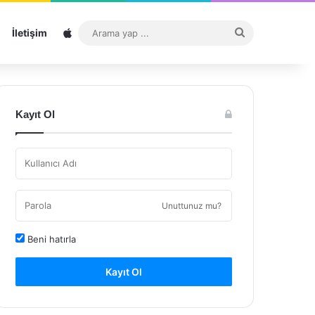
Sitemap
Arama
İletişim
yap
...
Kayıt Ol
Unuttunuz mu?
Beni hatırla
Kayıt Ol