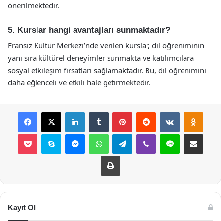
önerilmektedir.
5. Kurslar hangi avantajları sunmaktadır?
Fransız Kültür Merkezi’nde verilen kurslar, dil öğreniminin
yanı sıra kültürel deneyimler sunmakta ve katılımcılara
sosyal etkileşim fırsatları sağlamaktadır. Bu, dil öğrenimini
daha eğlenceli ve etkili hale getirmektedir.
Facebook
X
LinkedIn
Tumblr
Pinterest
Reddit
VKontakte
Odnok
Pocket
Skype
Messenger
WhatsApp
Telegram
Viber
Line
E-Posta ile payla
Yazdır
Kayıt Ol