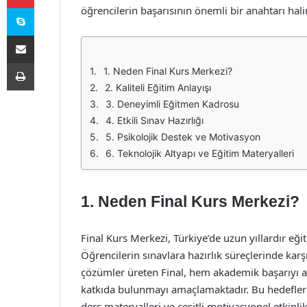
Skype
öğrencilerin başarısının önemli bir anahtarı hal
E-Posta ile paylaş
Yazdır
1. Neden Final Kurs Merkezi?
2. Kaliteli Eğitim Anlayışı
3. Deneyimli Eğitmen Kadrosu
4. Etkili Sınav Hazırlığı
5. Psikolojik Destek ve Motivasyon
6. Teknolojik Altyapı ve Eğitim Materyalleri
1. Neden Final Kurs Merkezi?
Final Kurs Merkezi, Türkiye’de uzun yıllardır eği
Öğrencilerin sınavlara hazırlık süreçlerinde karşı
çözümler üreten Final, hem akademik başarıyı ar
katkıda bulunmayı amaçlamaktadır. Bu hedefler
ders materyalleri ve çeşitli motivasyonel etkinli