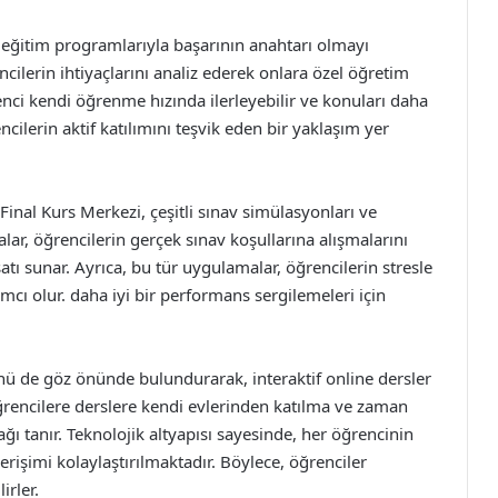
i eğitim programlarıyla başarının anahtarı olmayı
lerin ihtiyaçlarını analiz ederek onlara özel öğretim
nci kendi öğrenme hızında ilerleyebilir ve konuları daha
ncilerin aktif katılımını teşvik eden bir yaklaşım yer
nal Kurs Merkezi, çeşitli sınav simülasyonları ve
r, öğrencilerin gerçek sınav koşullarına alışmalarını
atı sunar. Ayrıca, bu tür uygulamalar, öğrencilerin stresle
mcı olur. daha iyi bir performans sergilemeleri için
ünü de göz önünde bulundurarak, interaktif online dersler
ğrencilere derslere kendi evlerinden katılma ve zaman
ğı tanır. Teknolojik altyapısı sayesinde, her öğrencinin
işimi kolaylaştırılmaktadır. Böylece, öğrenciler
irler.