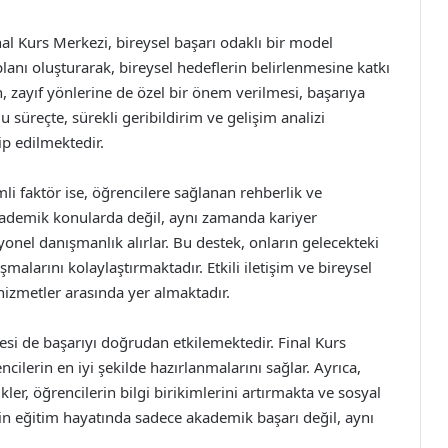
l Kurs Merkezi, bireysel başarı odaklı bir model
 planı oluşturarak, bireysel hedeflerin belirlenmesine katkı
n, zayıf yönlerine de özel bir önem verilmesi, başarıya
 süreçte, sürekli geribildirim ve gelişim analizi
ip edilmektedir.
li faktör ise, öğrencilere sağlanan rehberlik ve
akademik konularda değil, aynı zamanda kariyer
yonel danışmanlık alırlar. Bu destek, onların gelecekteki
malarını kolaylaştırmaktadır. Etkili iletişim ve bireysel
hizmetler arasında yer almaktadır.
tesi de başarıyı doğrudan etkilemektedir. Final Kurs
cilerin en iyi şekilde hazırlanmalarını sağlar. Ayrıca,
kler, öğrencilerin bilgi birikimlerini artırmakta ve sosyal
erin eğitim hayatında sadece akademik başarı değil, aynı