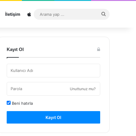
Sitemap
Arama
İletişim
yap
...
Kayıt Ol
Unuttunuz mu?
Beni hatırla
Kayıt Ol