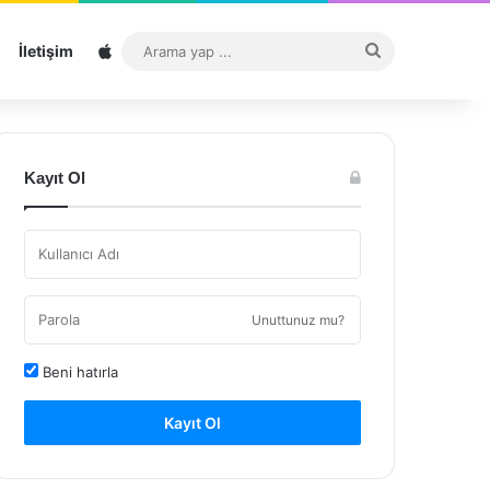
Sitemap
Arama
İletişim
yap
...
Kayıt Ol
Unuttunuz mu?
Beni hatırla
Kayıt Ol