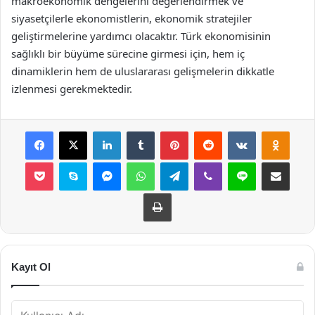
makroekonomik dengelerini değerlendirmek ve
siyasetçilerle ekonomistlerin, ekonomik stratejiler
geliştirmelerine yardımcı olacaktır. Türk ekonomisinin
sağlıklı bir büyüme sürecine girmesi için, hem iç
dinamiklerin hem de uluslararası gelişmelerin dikkatle
izlenmesi gerekmektedir.
Facebook
X
LinkedIn
Tumblr
Pinterest
Reddit
VKontakte
Odnok
Pocket
Skype
Messenger
WhatsApp
Telegram
Viber
Line
E-Posta ile payla
Yazdır
Kayıt Ol