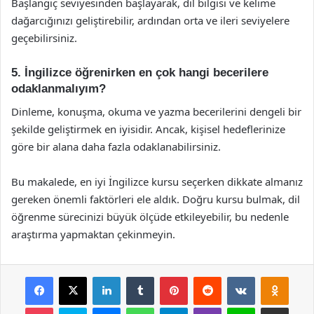
Başlangıç seviyesinden başlayarak, dil bilgisi ve kelime
dağarcığınızı geliştirebilir, ardından orta ve ileri seviyelere
geçebilirsiniz.
5. İngilizce öğrenirken en çok hangi becerilere
odaklanmalıyım?
Dinleme, konuşma, okuma ve yazma becerilerini dengeli bir
şekilde geliştirmek en iyisidir. Ancak, kişisel hedeflerinize
göre bir alana daha fazla odaklanabilirsiniz.
Bu makalede, en iyi İngilizce kursu seçerken dikkate almanız
gereken önemli faktörleri ele aldık. Doğru kursu bulmak, dil
öğrenme sürecinizi büyük ölçüde etkileyebilir, bu nedenle
araştırma yapmaktan çekinmeyin.
Facebook
X
LinkedIn
Tumblr
Pinterest
Reddit
VKontakte
Odnok
Pocket
Skype
Messenger
WhatsApp
Telegram
Viber
Line
E-Posta ile payla