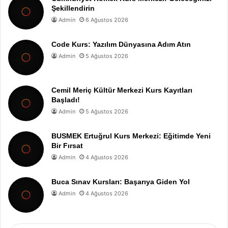
Şekillendirin
Admin
6 Ağustos 2026
Code Kurs: Yazılım Dünyasına Adım Atın
Admin
5 Ağustos 2026
Cemil Meriç Kültür Merkezi Kurs Kayıtları
Başladı!
Admin
5 Ağustos 2026
BUSMEK Ertuğrul Kurs Merkezi: Eğitimde Yeni
Bir Fırsat
Admin
4 Ağustos 2026
Buca Sınav Kursları: Başarıya Giden Yol
Admin
4 Ağustos 2026