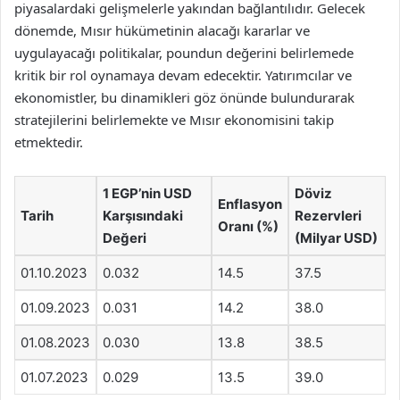
piyasalardaki gelişmelerle yakından bağlantılıdır. Gelecek
dönemde, Mısır hükümetinin alacağı kararlar ve
uygulayacağı politikalar, poundun değerini belirlemede
kritik bir rol oynamaya devam edecektir. Yatırımcılar ve
ekonomistler, bu dinamikleri göz önünde bulundurarak
stratejilerini belirlemekte ve Mısır ekonomisini takip
etmektedir.
1 EGP’nin USD
Döviz
Enflasyon
Tarih
Karşısındaki
Rezervleri
Oranı (%)
Değeri
(Milyar USD)
01.10.2023
0.032
14.5
37.5
01.09.2023
0.031
14.2
38.0
01.08.2023
0.030
13.8
38.5
01.07.2023
0.029
13.5
39.0