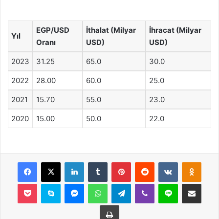
EGP/USD
İthalat (Milyar
İhracat (Milyar
Yıl
Oranı
USD)
USD)
2023
31.25
65.0
30.0
2022
28.00
60.0
25.0
2021
15.70
55.0
23.0
2020
15.00
50.0
22.0
Facebook
X
LinkedIn
Tumblr
Pinterest
Reddit
VKontakte
Odnok
Pocket
Skype
Messenger
WhatsApp
Telegram
Viber
Line
E-Posta ile payla
Yazdır