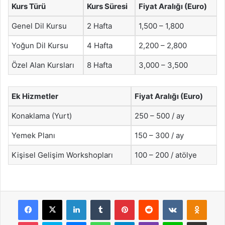
Kurs Türü
Kurs Süresi
Fiyat Aralığı (Euro)
Genel Dil Kursu
2 Hafta
1,500 – 1,800
Yoğun Dil Kursu
4 Hafta
2,200 – 2,800
Özel Alan Kursları
8 Hafta
3,000 – 3,500
Ek Hizmetler
Fiyat Aralığı (Euro)
Konaklama (Yurt)
250 – 500 / ay
Yemek Planı
150 – 300 / ay
Kişisel Gelişim Workshopları
100 – 200 / atölye
Facebook
X
LinkedIn
Tumblr
Pinterest
Reddit
VKontakte
Odnok
Pocket
Skype
Messenger
WhatsApp
Telegram
Viber
Line
E-Posta ile payla