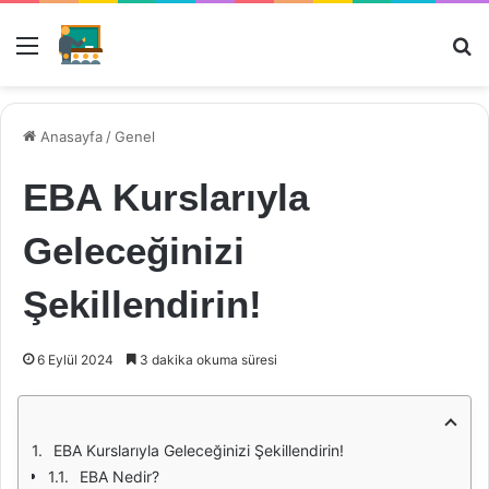
Menü
Ar
Anasayfa
/
Genel
EBA Kurslarıyla
Geleceğinizi
Şekillendirin!
6 Eylül 2024
3 dakika okuma süresi
EBA Kurslarıyla Geleceğinizi Şekillendirin!
EBA Nedir?