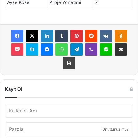
Ayşe Köse
Proje Yönetimi
7
Facebook
X
LinkedIn
Tumblr
Pinterest
Reddit
VKontakte
Odnok
Pocket
Skype
Messenger
WhatsApp
Telegram
Viber
Line
E-Posta ile payla
Yazdır
Kayıt Ol
Unuttunuz mu?