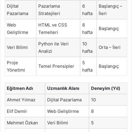
Dijital
Pazarlama
6
Başlangıç –
Pazarlama
Stratejileri
hafta
İleri
Web
HTML ve CSS
8
Başlangıç
Geliştirme
Temelleri
hafta
Python ile Veri
10
Veri Bilimi
Orta – İleri
Analizi
hafta
Proje
5
Temel Prensipler
Başlangıç
Yönetimi
hafta
Eğitmen Adı
Uzmanlık Alanı
Deneyim (Yıl)
Ahmet Yılmaz
Dijital Pazarlama
10
Elif Demir
Web Geliştirme
8
Mehmet Özkan
Veri Bilimi
5