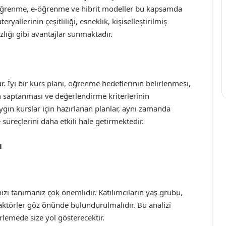
n öğrenme, e-öğrenme ve hibrit modeller bu kapsamda
yallerinin çeşitliliği, esneklik, kişiselleştirilmiş
ğı gibi avantajlar sunmaktadır.
ur. İyi bir kurs planı, öğrenme hedeflerinin belirlenmesi,
n saptanması ve değerlendirme kriterlerinin
aygın kurslar için hazırlanan planlar, aynı zamanda
üreçlerini daha etkili hale getirmektedir.
ı
zi tanımanız çok önemlidir. Katılımcıların yaş grubu,
 faktörler göz önünde bulundurulmalıdır. Bu analizi
rlemede size yol gösterecektir.