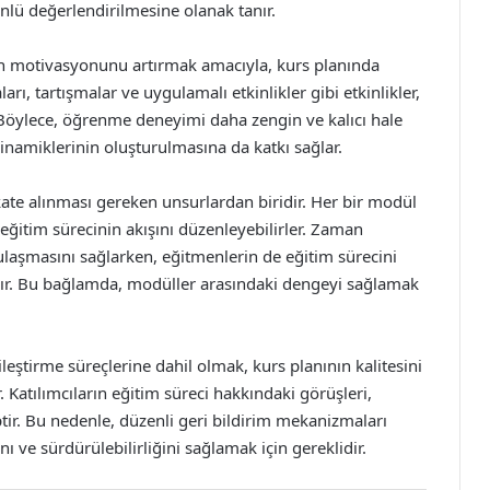
önlü değerlendirilmesine olanak tanır.
rın motivasyonunu artırmak amacıyla, kurs planında
arı, tartışmalar ve uygulamalı etkinlikler gibi etkinlikler,
r. Böylece, öğrenme deneyimi daha zengin ve kalıcı hale
 dinamiklerinin oluşturulmasına da katkı sağlar.
ate alınması gereken unsurlardan biridir. Her bir modül
r eğitim sürecinin akışını düzenleyebilirler. Zaman
ulaşmasını sağlarken, eğitmenlerin de eğitim sürecini
nır. Bu bağlamda, modüller arasındaki dengeyi sağlamak
ileştirme süreçlerine dahil olmak, kurs planının kalitesini
 Katılımcıların eğitim süreci hakkındaki görüşleri,
iptir. Bu nedenle, düzenli geri bildirim mekanizmaları
ı ve sürdürülebilirliğini sağlamak için gereklidir.