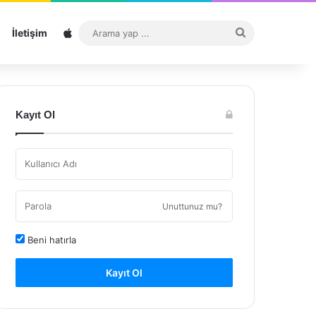
Sitemap
Arama
İletişim
yap
...
Kayıt Ol
Unuttunuz mu?
Beni hatırla
Kayıt Ol