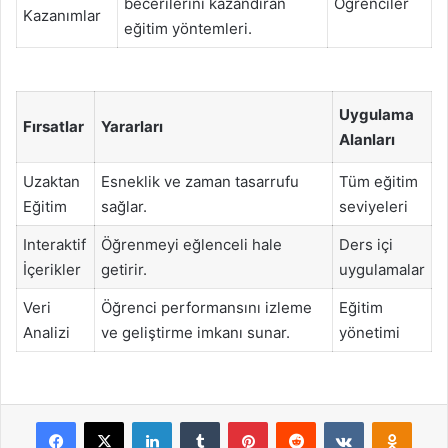
becerilerini kazandıran
Öğrenciler
Kazanımlar
eğitim yöntemleri.
Uygulama
Fırsatlar
Yararları
Alanları
Uzaktan
Esneklik ve zaman tasarrufu
Tüm eğitim
Eğitim
sağlar.
seviyeleri
Interaktif
Öğrenmeyi eğlenceli hale
Ders içi
İçerikler
getirir.
uygulamalar
Veri
Öğrenci performansını izleme
Eğitim
Analizi
ve geliştirme imkanı sunar.
yönetimi
Facebook
X
LinkedIn
Tumblr
Pinterest
Reddit
VKontakte
Odnok