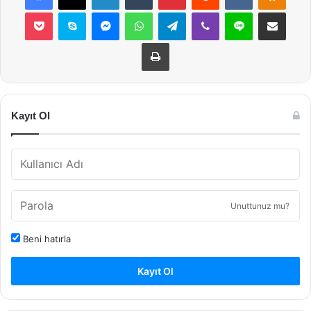
Pocket
Skype
Messenger
WhatsApp
Telegram
Viber
Line
E-Posta ile payla
Yazdır
Kayıt Ol
Unuttunuz mu?
Beni hatırla
Kayıt Ol