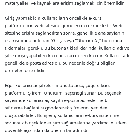
materyalleri ve kaynaklara erişim sağlamak için önemlidir.
Giriş yapmak için kullanıcıların öncelikle e-kurs
platformunun web sitesine gitmeleri gerekmektedir. Web
sitesine erişim sağlandıktan sonra, genellikle ana sayfanın
üst kısmında bulunan “Giriş” veya “Oturum Aç” butonuna
tıklamaları gerekir. Bu butona tıkladıklarında, kullanıcı adı ve
şifre girişi yapabilecekleri bir alan göreceklerdir. Kullanıcı adı
genellikle e-posta adresidir, bu nedenle doğru bilgileri
girmeleri önemlidir.
Eğer kullanıcılar şifrelerini unuttularsa, çoğu e-kurs
platformu “Şifremi Unuttum” seçeneği sunar. Bu seçenek
sayesinde kullanıcılar, kayıtlı e-posta adreslerine bir
sıfırlama bağlantısı göndererek şifrelerini yeniden
oluşturabilirler. Bu işlem, kullanıcıların e-kurs sistemine
sorunsuz bir şekilde erişim sağlamalarına yardımcı olurken,
güvenlik açısından da önemli bir adımdır.