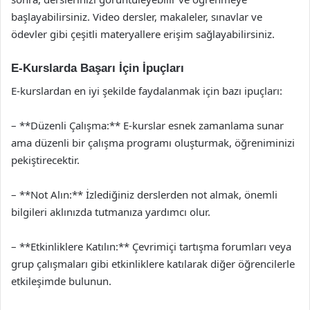
başlayabilirsiniz. Video dersler, makaleler, sınavlar ve
ödevler gibi çeşitli materyallere erişim sağlayabilirsiniz.
E-Kurslarda Başarı İçin İpuçları
E-kurslardan en iyi şekilde faydalanmak için bazı ipuçları:
– **Düzenli Çalışma:** E-kurslar esnek zamanlama sunar
ama düzenli bir çalışma programı oluşturmak, öğreniminizi
pekiştirecektir.
– **Not Alın:** İzlediğiniz derslerden not almak, önemli
bilgileri aklınızda tutmanıza yardımcı olur.
– **Etkinliklere Katılın:** Çevrimiçi tartışma forumları veya
grup çalışmaları gibi etkinliklere katılarak diğer öğrencilerle
etkileşimde bulunun.