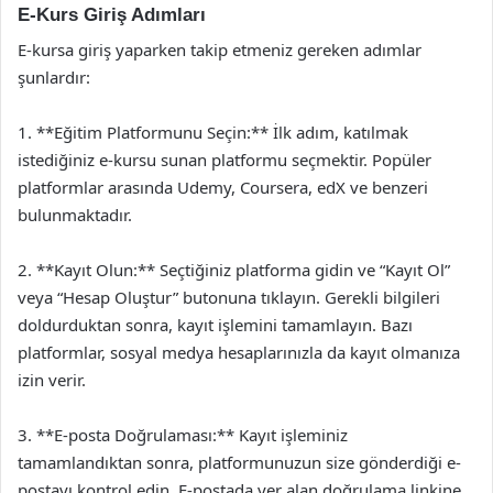
E-Kurs Giriş Adımları
E-kursa giriş yaparken takip etmeniz gereken adımlar
şunlardır:
1. **Eğitim Platformunu Seçin:** İlk adım, katılmak
istediğiniz e-kursu sunan platformu seçmektir. Popüler
platformlar arasında Udemy, Coursera, edX ve benzeri
bulunmaktadır.
2. **Kayıt Olun:** Seçtiğiniz platforma gidin ve “Kayıt Ol”
veya “Hesap Oluştur” butonuna tıklayın. Gerekli bilgileri
doldurduktan sonra, kayıt işlemini tamamlayın. Bazı
platformlar, sosyal medya hesaplarınızla da kayıt olmanıza
izin verir.
3. **E-posta Doğrulaması:** Kayıt işleminiz
tamamlandıktan sonra, platformunuzun size gönderdiği e-
postayı kontrol edin. E-postada yer alan doğrulama linkine