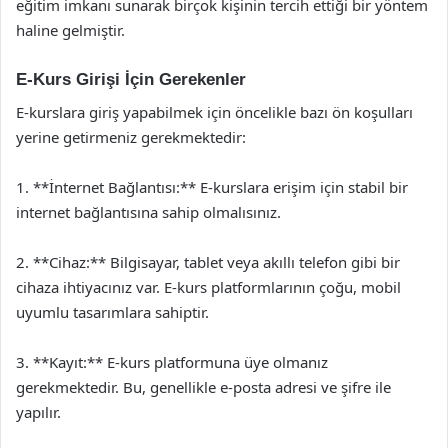
eğitim imkanı sunarak birçok kişinin tercih ettiği bir yöntem
haline gelmiştir.
E-Kurs Girişi İçin Gerekenler
E-kurslara giriş yapabilmek için öncelikle bazı ön koşulları
yerine getirmeniz gerekmektedir:
1. **İnternet Bağlantısı:** E-kurslara erişim için stabil bir
internet bağlantısına sahip olmalısınız.
2. **Cihaz:** Bilgisayar, tablet veya akıllı telefon gibi bir
cihaza ihtiyacınız var. E-kurs platformlarının çoğu, mobil
uyumlu tasarımlara sahiptir.
3. **Kayıt:** E-kurs platformuna üye olmanız
gerekmektedir. Bu, genellikle e-posta adresi ve şifre ile
yapılır.