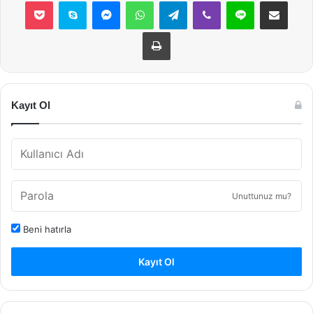
Pocket
Skype
Messenger
WhatsApp
Telegram
Viber
Line
E-Posta ile payla
Yazdır
Kayıt Ol
Unuttunuz mu?
Beni hatırla
Kayıt Ol