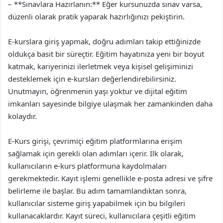
– **Sınavlara Hazırlanın:** Eğer kursunuzda sınav varsa,
düzenli olarak pratik yaparak hazırlığınızı pekiştirin.
E-kurslara giriş yapmak, doğru adımları takip ettiğinizde
oldukça basit bir süreçtir. Eğitim hayatınıza yeni bir boyut
katmak, kariyerinizi ilerletmek veya kişisel gelişiminizi
desteklemek için e-kursları değerlendirebilirsiniz.
Unutmayın, öğrenmenin yaşı yoktur ve dijital eğitim
imkanları sayesinde bilgiye ulaşmak her zamankinden daha
kolaydır.
E-Kurs girişi, çevrimiçi eğitim platformlarına erişim
sağlamak için gerekli olan adımları içerir. İlk olarak,
kullanıcıların e-kurs platformuna kaydolmaları
gerekmektedir. Kayıt işlemi genellikle e-posta adresi ve şifre
belirleme ile başlar. Bu adım tamamlandıktan sonra,
kullanıcılar sisteme giriş yapabilmek için bu bilgileri
kullanacaklardır. Kayıt süreci, kullanıcılara çeşitli eğitim