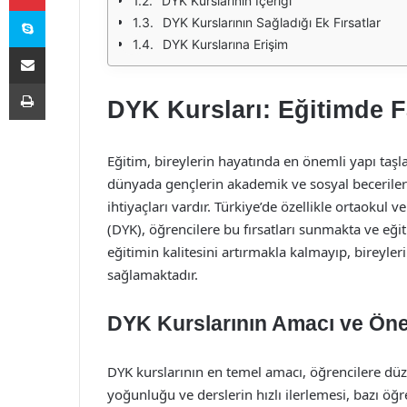
DYK Kurslarının İçeriği
Skype
DYK Kurslarının Sağladığı Ek Fırsatlar
DYK Kurslarına Erişim
E-Posta ile paylaş
Yazdır
DYK Kursları: Eğitimde Fa
Eğitim, bireylerin hayatında en önemli yapı taşla
dünyada gençlerin akademik ve sosyal becerileri ye
ihtiyaçları vardır. Türkiye’de özellikle ortaokul
(DYK), öğrencilere bu fırsatları sunmakta ve eği
eğitimin kalitesini artırmakla kalmayıp, bireyler
sağlamaktadır.
DYK Kurslarının Amacı ve Ön
DYK kurslarının en temel amacı, öğrencilere düz
yoğunluğu ve derslerin hızlı ilerlemesi, bazı ö