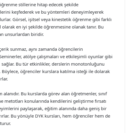
 öğrenme stillerine hitap edecek şekilde
erini keşfederek ve bu yöntemleri deneyimleyerek
lurlar. Görsel, işitsel veya kinestetik öğrenme gibi farklı
 olarak en iyi şekilde öğrenmesine olanak tanır. Bu
ran unsurlardan biridir.
içerik sunmaz, aynı zamanda öğrencilerin
 Seminerler, atölye çalışmaları ve etkileşimli oyunlar gibi
i sağlar. Bu tür etkinlikler, derslerin monotonluğunu
Böylece, öğrenciler kurslara katılma isteği ile dolarak
rlar.
m alanıdır. Bu kurslarda görev alan öğretmenler, sınıf
 metotları konularında kendilerini geliştirme fırsatı
yimlerini paylaşarak, eğitim alanında daha geniş bir
rırlar. Bu yönüyle DYK kursları, hem öğrenciler hem de
turur.