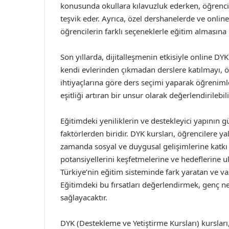
konusunda okullara kılavuzluk ederken, öğrencil
teşvik eder. Ayrıca, özel dershanelerde ve onli
öğrencilerin farklı seçeneklerle eğitim almasın
Son yıllarda, dijitalleşmenin etkisiyle online DYK
kendi evlerinden çıkmadan derslere katılmayı, 
ihtiyaçlarına göre ders seçimi yaparak öğreniml
eşitliği artıran bir unsur olarak değerlendirilebili
Eğitimdeki yeniliklerin ve destekleyici yapının 
faktörlerden biridir. DYK kursları, öğrencilere 
zamanda sosyal ve duygusal gelişimlerine katkı sa
potansiyellerini keşfetmelerine ve hedeflerine u
Türkiye’nin eğitim sisteminde fark yaratan ve v
Eğitimdeki bu fırsatları değerlendirmek, genç ne
sağlayacaktır.
DYK (Destekleme ve Yetiştirme Kursları) kurslar