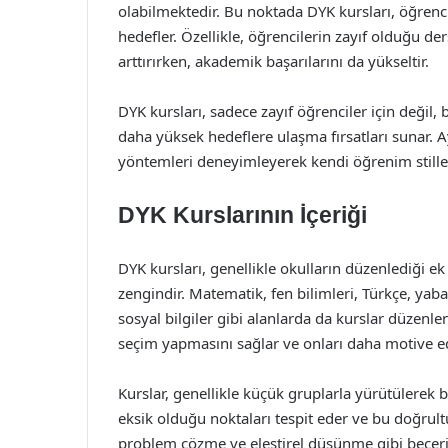
olabilmektedir. Bu noktada DYK kursları, öğrenc
hedefler. Özellikle, öğrencilerin zayıf olduğu de
arttırırken, akademik başarılarını da yükseltir.
DYK kursları, sadece zayıf öğrenciler için değil, b
daha yüksek hedeflere ulaşma fırsatları sunar. Ayr
yöntemleri deneyimleyerek kendi öğrenim stilleri
DYK Kurslarının İçeriği
DYK kursları, genellikle okulların düzenlediği ek
zengindir. Matematik, fen bilimleri, Türkçe, yaba
sosyal bilgiler gibi alanlarda da kurslar düzenlen
seçim yapmasını sağlar ve onları daha motive e
Kurslar, genellikle küçük gruplarla yürütülerek b
eksik olduğu noktaları tespit eder ve bu doğrultu
problem çözme ve eleştirel düşünme gibi becerile