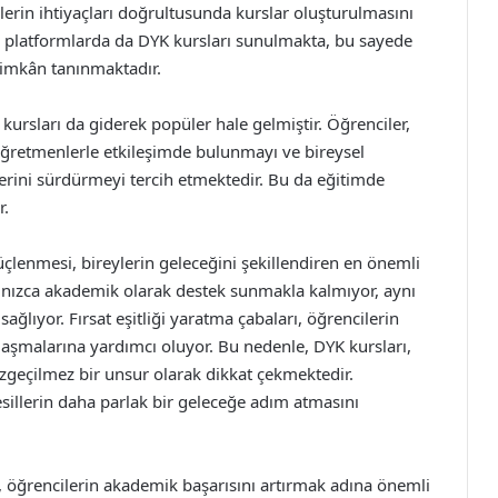
erin ihtiyaçları doğrultusunda kurslar oluşturulmasını
ne platformlarda da DYK kursları sunulmakta, bu sayede
a imkân tanınmaktadır.
 kursları da giderek popüler hale gelmiştir. Öğrenciler,
öğretmenlerle etkileşimde bulunmayı ve bireysel
erini sürdürmeyi tercih etmektedir. Bu da eğitimde
r.
güçlenmesi, bireylerin geleceğini şekillendiren en önemli
yalnızca akademik olarak destek sunmakla kalmıyor, aynı
ğlıyor. Fırsat eşitliği yaratma çabaları, öğrencilerin
laşmalarına yardımcı oluyor. Bu nedenle, DYK kursları,
azgeçilmez bir unsur olarak dikkat çekmektedir.
sillerin daha parlak bir geleceğe adım atmasını
ı, öğrencilerin akademik başarısını artırmak adına önemli