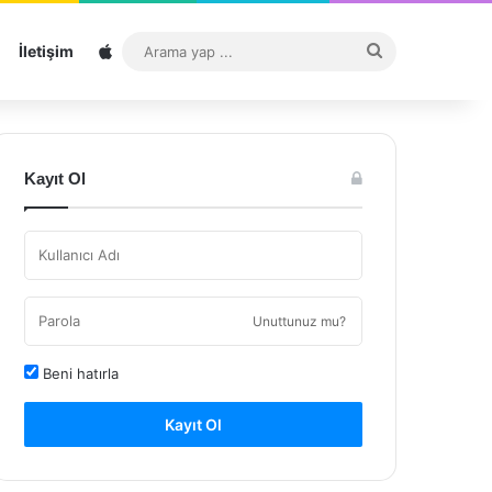
Sitemap
Arama
İletişim
yap
...
Kayıt Ol
Unuttunuz mu?
Beni hatırla
Kayıt Ol