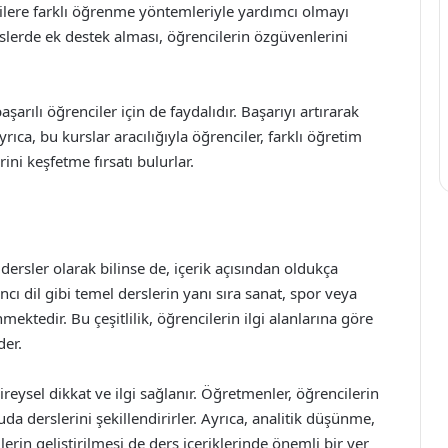
ilere farklı öğrenme yöntemleriyle yardımcı olmayı
rslerde ek destek alması, öğrencilerin özgüvenlerini
aşarılı öğrenciler için de faydalıdır. Başarıyı artırarak
ıca, bu kurslar aracılığıyla öğrenciler, farklı öğretim
ni keşfetme fırsatı bulurlar.
 dersler olarak bilinse de, içerik açısından oldukça
ncı dil gibi temel derslerin yanı sıra sanat, spor veya
mektedir. Bu çeşitlilik, öğrencilerin ilgi alanlarına göre
der.
ireysel dikkat ve ilgi sağlanır. Öğretmenler, öğrencilerin
da derslerini şekillendirirler. Ayrıca, analitik düşünme,
rin geliştirilmesi de ders içeriklerinde önemli bir yer