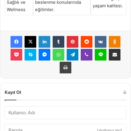
Sağlık ve
beslenme konularında
yaşam kalitesi.
Wellness
eğitimler.
Facebook
X
LinkedIn
Tumblr
Pinterest
Reddit
VKontakte
Odnok
Pocket
Skype
Messenger
WhatsApp
Telegram
Viber
Line
E-Posta ile payla
Yazdır
Kayıt Ol
Unuttunuz mu?