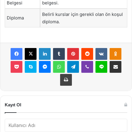
Belgesi
belgesi.
Belirli kurslar için gerekli olan ön koşul
Diploma
diploma.
Facebook
X
LinkedIn
Tumblr
Pinterest
Reddit
VKontakte
Odnok
Pocket
Skype
Messenger
WhatsApp
Telegram
Viber
Line
E-Posta ile payla
Yazdır
Kayıt Ol