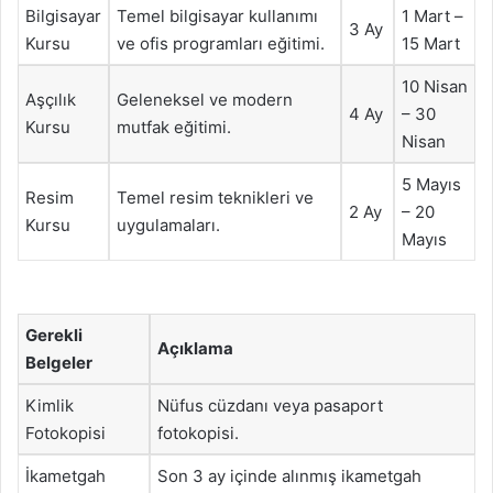
Bilgisayar
Temel bilgisayar kullanımı
1 Mart –
3 Ay
Kursu
ve ofis programları eğitimi.
15 Mart
10 Nisan
Aşçılık
Geleneksel ve modern
4 Ay
– 30
Kursu
mutfak eğitimi.
Nisan
5 Mayıs
Resim
Temel resim teknikleri ve
2 Ay
– 20
Kursu
uygulamaları.
Mayıs
Gerekli
Açıklama
Belgeler
Kimlik
Nüfus cüzdanı veya pasaport
Fotokopisi
fotokopisi.
İkametgah
Son 3 ay içinde alınmış ikametgah