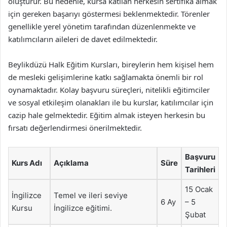
oluşturur. Bu nedenle, kursa katılan herkesin sertifika almak
için gereken başarıyı göstermesi beklenmektedir. Törenler
genellikle yerel yönetim tarafından düzenlenmekte ve
katılımcıların aileleri de davet edilmektedir.
Beylikdüzü Halk Eğitim Kursları, bireylerin hem kişisel hem
de mesleki gelişimlerine katkı sağlamakta önemli bir rol
oynamaktadır. Kolay başvuru süreçleri, nitelikli eğitimciler
ve sosyal etkileşim olanakları ile bu kurslar, katılımcılar için
cazip hale gelmektedir. Eğitim almak isteyen herkesin bu
fırsatı değerlendirmesi önerilmektedir.
Başvuru
Kurs Adı
Açıklama
Süre
Tarihleri
15 Ocak
İngilizce
Temel ve ileri seviye
6 Ay
– 5
Kursu
İngilizce eğitimi.
Şubat