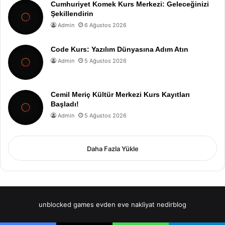
Cumhuriyet Komek Kurs Merkezi: Geleceğinizi
Şekillendirin
Admin
6 Ağustos 2026
Code Kurs: Yazılım Dünyasına Adım Atın
Admin
5 Ağustos 2026
Cemil Meriç Kültür Merkezi Kurs Kayıtları
Başladı!
Admin
5 Ağustos 2026
Daha Fazla Yükle
unblocked games
evden eve nakliyat
nedirblog