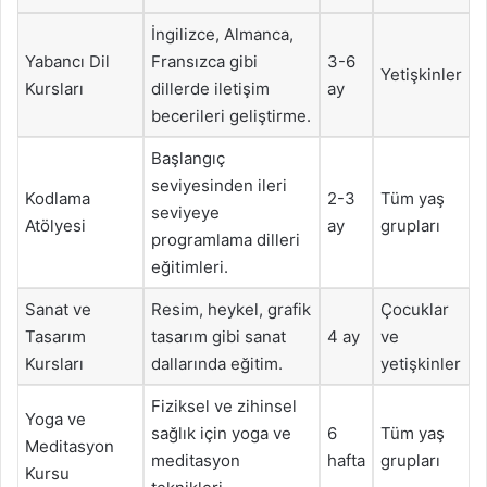
İngilizce, Almanca,
Yabancı Dil
Fransızca gibi
3-6
Yetişkinler
Kursları
dillerde iletişim
ay
becerileri geliştirme.
Başlangıç
seviyesinden ileri
Kodlama
2-3
Tüm yaş
seviyeye
Atölyesi
ay
grupları
programlama dilleri
eğitimleri.
Sanat ve
Resim, heykel, grafik
Çocuklar
Tasarım
tasarım gibi sanat
4 ay
ve
Kursları
dallarında eğitim.
yetişkinler
Fiziksel ve zihinsel
Yoga ve
sağlık için yoga ve
6
Tüm yaş
Meditasyon
meditasyon
hafta
grupları
Kursu