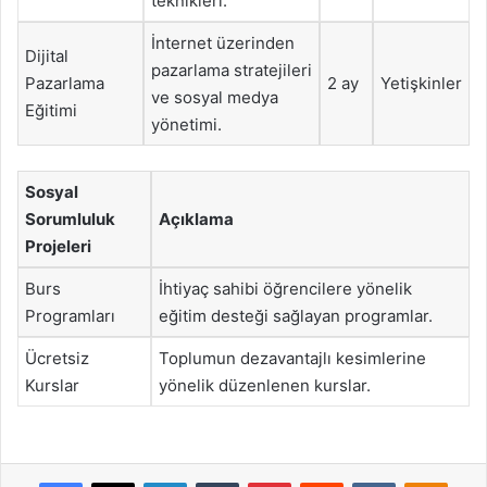
teknikleri.
İnternet üzerinden
Dijital
pazarlama stratejileri
Pazarlama
2 ay
Yetişkinler
ve sosyal medya
Eğitimi
yönetimi.
Sosyal
Sorumluluk
Açıklama
Projeleri
Burs
İhtiyaç sahibi öğrencilere yönelik
Programları
eğitim desteği sağlayan programlar.
Ücretsiz
Toplumun dezavantajlı kesimlerine
Kurslar
yönelik düzenlenen kurslar.
Facebook
X
LinkedIn
Tumblr
Pinterest
Reddit
VKontakte
Odnok