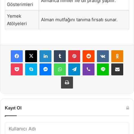
Almanca filmler ile dil pratiği yapılır.
Gösterimleri
Yemek
Alman mutfağını tanıma fırsatı sunar.
Atölyeleri
Facebook
X
LinkedIn
Tumblr
Pinterest
Reddit
VKontakte
Odnok
Pocket
Skype
Messenger
WhatsApp
Telegram
Viber
Line
E-Posta ile payla
Yazdır
Kayıt Ol