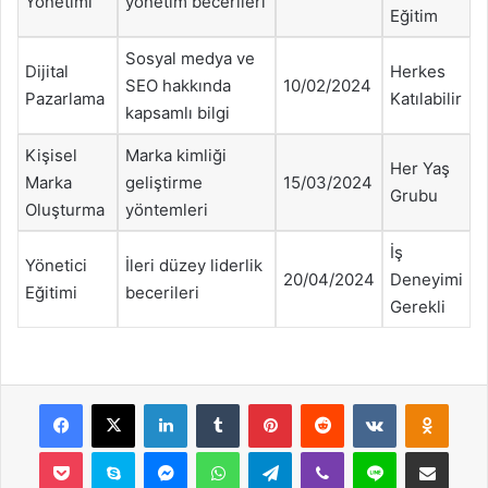
Yönetimi
yönetim becerileri
Eğitim
Sosyal medya ve
Dijital
Herkes
SEO hakkında
10/02/2024
Pazarlama
Katılabilir
kapsamlı bilgi
Kişisel
Marka kimliği
Her Yaş
Marka
geliştirme
15/03/2024
Grubu
Oluşturma
yöntemleri
İş
Yönetici
İleri düzey liderlik
20/04/2024
Deneyimi
Eğitimi
becerileri
Gerekli
Facebook
X
LinkedIn
Tumblr
Pinterest
Reddit
VKontakte
Odnok
Pocket
Skype
Messenger
WhatsApp
Telegram
Viber
Line
E-Posta ile payla