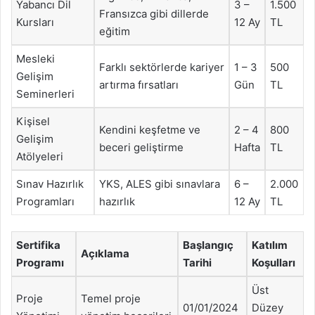
Yabancı Dil
3 –
1.500
Fransızca gibi dillerde
Kursları
12 Ay
TL
eğitim
Mesleki
Farklı sektörlerde kariyer
1 – 3
500
Gelişim
artırma fırsatları
Gün
TL
Seminerleri
Kişisel
Kendini keşfetme ve
2 – 4
800
Gelişim
beceri geliştirme
Hafta
TL
Atölyeleri
Sınav Hazırlık
YKS, ALES gibi sınavlara
6 –
2.000
Programları
hazırlık
12 Ay
TL
Sertifika
Başlangıç
Katılım
Açıklama
Programı
Tarihi
Koşulları
Üst
Proje
Temel proje
01/01/2024
Düzey