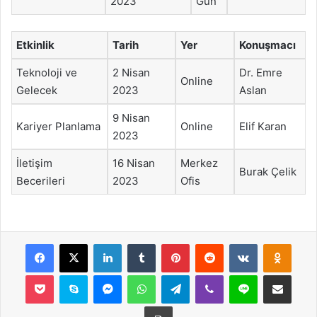
2023
Gün
Etkinlik
Tarih
Yer
Konuşmacı
Teknoloji ve
2 Nisan
Dr. Emre
Online
Gelecek
2023
Aslan
9 Nisan
Kariyer Planlama
Online
Elif Karan
2023
İletişim
16 Nisan
Merkez
Burak Çelik
Becerileri
2023
Ofis
Facebook
X
LinkedIn
Tumblr
Pinterest
Reddit
VKontakte
Odnok
Pocket
Skype
Messenger
WhatsApp
Telegram
Viber
Line
E-Posta ile payla
Yazdır