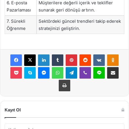
6. E-posta
Müşterilere değerli içerik ve teklifler
Pazarlaması
sunarak geri dönüşü artırın.
7. Sürekli
Sektördeki güncel trendleri takip ederek
Öğrenme
stratejinizi geliştirin.
Facebook
X
LinkedIn
Tumblr
Pinterest
Reddit
VKontakte
Odnok
Pocket
Skype
Messenger
WhatsApp
Telegram
Viber
Line
E-Posta ile payla
Yazdır
Kayıt Ol