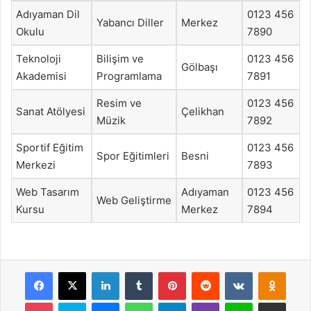
Adıyaman Dil
0123 456
Yabancı Diller
Merkez
Okulu
7890
Teknoloji
Bilişim ve
0123 456
Gölbaşı
Akademisi
Programlama
7891
Resim ve
0123 456
Sanat Atölyesi
Çelikhan
Müzik
7892
Sportif Eğitim
0123 456
Spor Eğitimleri
Besni
Merkezi
7893
Web Tasarım
Adıyaman
0123 456
Web Geliştirme
Kursu
Merkez
7894
Facebook
X
LinkedIn
Tumblr
Pinterest
Reddit
VKontakte
Odnok
Pocket
Skype
Messenger
WhatsApp
Telegram
Viber
Line
E-Posta ile payla