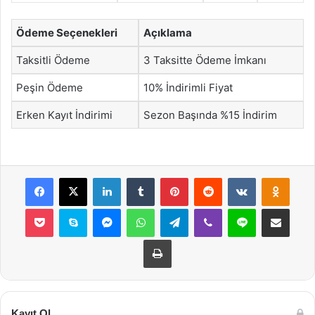
Ödeme Seçenekleri
Açıklama
Taksitli Ödeme
3 Taksitte Ödeme İmkanı
Peşin Ödeme
10% İndirimli Fiyat
Erken Kayıt İndirimi
Sezon Başında %15 İndirim
Facebook
X
LinkedIn
Tumblr
Pinterest
Reddit
VKontakte
Odnok
Pocket
Skype
Messenger
WhatsApp
Telegram
Viber
Line
E-Posta ile payla
Yazdır
Kayıt Ol