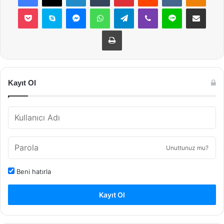
Pocket
Skype
Messenger
WhatsApp
Telegram
Viber
Line
E-Posta ile payla
Yazdır
Kayıt Ol
Unuttunuz mu?
Beni hatırla
Kayıt Ol