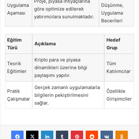
Proje, piyasa ihtiyaçlarına
Uygulama
Düşünme,
göre optimize edilerek
Aşaması
Uygulama
yatırımcılara sunulmaktadır.
Becerileri
Eğitim
Hedef
Açıklama
Türü
Grup
Kripto para ve piyasa
Teorik
Tüm
dinamikleri üzerine bilgi
Eğitimler
Katılımcılar
paylaşımı yapılır.
Gerçek zamanlı uygulamalarla
Pratik
Özellikle
bilgilerin pekiştirilmesini
Çalışmalar
Girişimciler
sağlar.
Facebook
X
LinkedIn
Tumblr
Pinterest
Reddit
VKontakte
Odnok