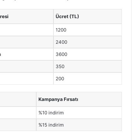
resi
Ücret (TL)
1200
2400
a
3600
350
200
Kampanya Fırsatı
%10 indirim
%15 indirim