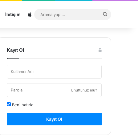
Sitemap
Arama
İletişim
yap
...
Kayıt Ol
Unuttunuz mu?
Beni hatırla
Kayıt Ol