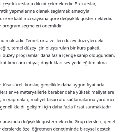
 çeşitli kurslarla dikkat çekmektedir. Bu kurslar,
e pratik yapmalarına olanak sağlamak amacıyla
 süre ve katılımcı sayısına göre değişiklik göstermektedir.
ir program seçmeleri önemlidir.
sunulmaktadır. Temel, orta ve ileri düzey düzeylerdeki
neğin, temel düzey için oluşturulan bir kurs paketi,
eri düzey programlar daha fazla içeriğe sahip olduğundan,
 katılımcılara ihtiyaç duydukları seviyede eğitim alma
r. Kısa süreli kurslar, genellikle daha uygun fiyatlarla
dersler ve materyallerle beraber daha yüksek maliyetlere
seçim yapmaları, maliyet tasarrufu sağlamalarına yardımcı
enellikle dil gelişimi için daha fazla fırsat sunmaktadır.
sler arasında değişiklik göstermektedir. Grup dersleri, genel
ir derslerde özel öğretmen denetiminde bireysel destek