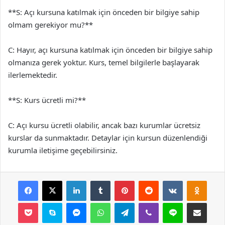
**S: Açı kursuna katılmak için önceden bir bilgiye sahip
olmam gerekiyor mu?**
C: Hayır, açı kursuna katılmak için önceden bir bilgiye sahip
olmanıza gerek yoktur. Kurs, temel bilgilerle başlayarak
ilerlemektedir.
**S: Kurs ücretli mi?**
C: Açı kursu ücretli olabilir, ancak bazı kurumlar ücretsiz
kurslar da sunmaktadır. Detaylar için kursun düzenlendiği
kurumla iletişime geçebilirsiniz.
Facebook
X
LinkedIn
Tumblr
Pinterest
Reddit
VKontakte
Odnok
Pocket
Skype
Messenger
WhatsApp
Telegram
Viber
Line
E-Posta ile payla
Yazdır