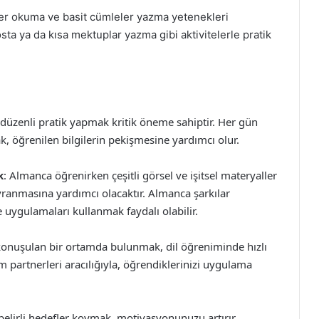
ler okuma ve basit cümleler yazma yetenekleri
-posta ya da kısa mektuplar yazma gibi aktivitelerle pratik
 düzenli pratik yapmak kritik öneme sahiptir. Her gün
k, öğrenilen bilgilerin pekişmesine yardımcı olur.
k
: Almanca öğrenirken çeşitli görsel ve işitsel materyaller
avranmasına yardımcı olacaktır. Almanca şarkılar
 uygulamaları kullanmak faydalı olabilir.
konuşulan bir ortamda bulunmak, dil öğreniminde hızlı
m partnerleri aracılığıyla, öğrendiklerinizi uygulama
elirli hedefler koymak, motivasyonunuzu artırır.