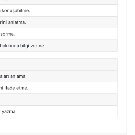
a konuşabilme.
rini anlatma.
 sorma.
 hakkında bilgi verme.
ları anlama.
ni ifade etme.
r yazma.