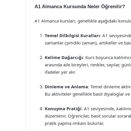
A1 Almanca Kursunda Neler Öğrenilir?
A1 Almanca kursları, genellikle aşağıdaki konula
Temel Dilbilgisi Kuralları
: A1 seviyesinde
zamanlar (şimdiki zaman), artikeller ve basit 
Kelime Dağarcığı
: Kurs boyunca katılımcı
arasında aile bireyleri, renkler, sayılar, gün
ifadeler yer alır.
Dinleme ve Anlama
: Temel dinleme aktivit
Bu aktiviteler genellikle basit diyaloglar 
Konuşma Pratiği
: A1 seviyesinde, katılım
düzenlenir. Öğrenciler, basit sorular sorar
pratik yapma imkanı bulurlar.