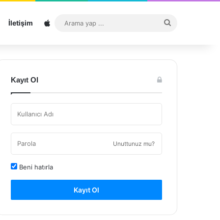
Sitemap
Arama
İletişim
yap
...
Kayıt Ol
Unuttunuz mu?
Beni hatırla
Kayıt Ol