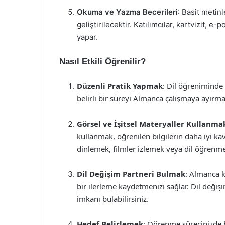
Okuma ve Yazma Becerileri
: Basit metin
geliştirilecektir. Katılımcılar, kartvizit, e
yapar.
Nasıl Etkili Öğrenilir?
Düzenli Pratik Yapmak
: Dil öğreniminde
belirli bir süreyi Almanca çalışmaya ayırma
Görsel ve İşitsel Materyaller Kullanma
kullanmak, öğrenilen bilgilerin daha iyi k
dinlemek, filmler izlemek veya dil öğrenme
Dil Değişim Partneri Bulmak
: Almanca 
bir ilerleme kaydetmenizi sağlar. Dil değişi
imkanı bulabilirsiniz.
Hedef Belirlemek
: Öğrenme sürecinizde b