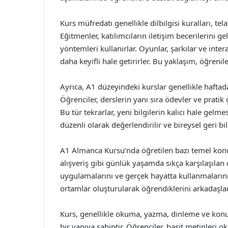
Kurs müfredatı genellikle dilbilgisi kuralları, tel
Eğitmenler, katılımcıların iletişim becerilerini g
yöntemleri kullanırlar. Oyunlar, şarkılar ve inte
daha keyifli hale getirirler. Bu yaklaşım, öğrenile
Ayrıca, A1 düzeyindeki kurslar genellikle haftada
Öğrenciler, derslerin yanı sıra ödevler ve pratik 
Bu tür tekrarlar, yeni bilgilerin kalıcı hale gelm
düzenli olarak değerlendirilir ve bireysel geri bil
A1 Almanca Kursu’nda öğretilen bazı temel konula
alışveriş gibi günlük yaşamda sıkça karşılaşılan d
uygulamalarını ve gerçek hayatta kullanmalarını 
ortamlar oluşturularak öğrendiklerini arkadaşları
Kurs, genellikle okuma, yazma, dinleme ve konuş
bir yapıya sahiptir. Öğrenciler, basit metinleri 