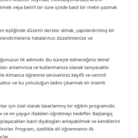
nmek veya belirli bir süre içinde basit bir metin yazmak
en eşliğinde düzenli dersler almak, yapılandırılmış bir
lendirmelerle hatalarınızı düzeltmenize ve
ğunuzun ilk adımıdır. Bu süreçte edineceğiniz temel
ıları anlamınıza ve kullanmanıza olanak tanıyacaktır.
ile Almanca öğrenme serüveniniz keyifli ve verimli
uluktur ve bu yolculuğun tadını çıkarmak en önemli
ar için özel olarak tasarlanmış bir eğitim programıdır.
nı ve en yaygın ifadeleri öğretmeyi hedefler. Başlangıç
ılaşacakları basit diyalogları anlayabilmek ve kendilerini
dinirler. Program, özellikle dil öğrenmenin ilk
çlar.