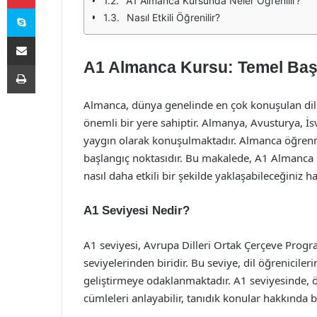
A1 Almanca Kursunda Neler Öğrenilir?
Skype
Nasıl Etkili Öğrenilir?
E-Posta ile paylaş
A1 Almanca Kursu: Temel Baş
Yazdır
Almanca, dünya genelinde en çok konuşulan dil
önemli bir yere sahiptir. Almanya, Avusturya, İsv
yaygın olarak konuşulmaktadır. Almanca öğrenme
başlangıç noktasıdır. Bu makalede, A1 Almanca k
nasıl daha etkili bir şekilde yaklaşabileceğiniz h
A1 Seviyesi Nedir?
A1 seviyesi, Avrupa Dilleri Ortak Çerçeve Program
seviyelerinden biridir. Bu seviye, dil öğrenicile
geliştirmeye odaklanmaktadır. A1 seviyesinde, ö
cümleleri anlayabilir, tanıdık konular hakkında bas