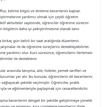
affuz, kelime bilgisi ve dinleme becerilerini kapsar.
eliştirmelerine yardımcı olmak için çeşitli öğretim
raktif aktiviteler sayesinde, öğrenciler öğrenme sürecini
n bilgilerin daha iyi pekiştirilmesine olanak tanır.
 birkaç gün belirli bir saat aralığında düzenlenir.
çalışmalar ile de öğrenme süreçlerini destekleyebilirler.
esine yardımcı olur. Kurs süresince, öğrencilerin ilerlemesi
dirimler ile desteklenir.
r arasında tanışma, aile, hobiler, yemek tarifleri ve
urumlar yer alır. Bu konular, öğrencilerin dil becerilerini
sağlayacak şekilde seçilmiştir. Öğrenciler, pratik
yla ve eğitmenleriyle paylaşmak için cesaretlendirilir.
ma becerilerini dengeli bir şekilde geliştirmeye yönelik
okumayı ve anlamayı, kısa cümlelerle kendilerini ifade