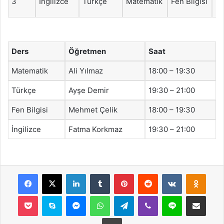
3
İngilizce
Türkçe
Matematik
Fen Bilgisi
Mü
Ders
Öğretmen
Saat
Matematik
Ali Yılmaz
18:00 – 19:30
Türkçe
Ayşe Demir
19:30 – 21:00
Fen Bilgisi
Mehmet Çelik
18:00 – 19:30
İngilizce
Fatma Korkmaz
19:30 – 21:00
Facebook
X
LinkedIn
Tumblr
Pinterest
Reddit
VKontakte
Odnok
Pocket
Skype
Messenger
WhatsApp
Telegram
Viber
Line
E-Posta ile payla
Yazdır