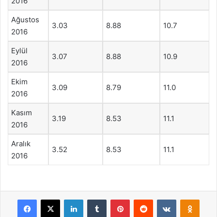
2016
Ağustos
3.03
8.88
10.7
2016
Eylül
3.07
8.88
10.9
2016
Ekim
3.09
8.79
11.0
2016
Kasım
3.19
8.53
11.1
2016
Aralık
3.52
8.53
11.1
2016
Facebook
X
LinkedIn
Tumblr
Pinterest
Reddit
VKontakte
Odnok