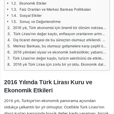
Ekonomik Etkiler
Faiz Oranları ve Merkez Bankası Politikaları
Sosyal Etkiler
Sonuç ve Değerlendirme
2016 yılı, Türk ekonomisi için önemli bir dönüm noktasıydı. O yıl, Türk Lirası'nın değer kaybı, hem iç hem de dış piyasalarda büyük yankı uyandırdı. Dış politikadaki belirsizlikler ve iç siyasi çatışmalar, döviz kurlarını etkileyen başlıca faktörler arasında yer aldı. Bu durum, yatırımcı güveninin sarsılmasına ve piyasalarda dalgalanmalara neden oldu. Özellikle ABD Doları karşısında yaşanan sert düşüş, ekonomideki dengeleri alt üst etti.
Türk Lirası’nın değer kaybı, enflasyon oranlarının artmasına yol açtı. Yüksek enflasyon, hanehalklarının alım gücünü azalttı ve yaşam standartlarını olumsuz etkiledi. Gıda ve enerji fiyatlarındaki artış, dar gelirli vatandaşlar için büyük bir yük haline geldi. Bu durum, tüketim harcamalarının azalmasına ve dolayısıyla ekonominin yavaşlamasına neden oldu. Ekonomik istikrarın sağlanamaması, işsizlik oranlarının yükselmesine zemin hazırladı.
Dış ticaret dengesi de bu süreçten olumsuz etkilendi. Türk Lirası’nın değer kaybetmesi, ithalat maliyetlerini artırdı. Ülke, enerji ve hammadde gibi kritik kalemleri büyük ölçüde ithal ettiğinden, bu durum cari açığın daha da büyümesine yol açtı. İthalatın pahalılaşması, yerli üreticilerin rekabet gücünü de olumsuz etkiledi. İhracat gelirleri ise döviz kurlarındaki artışla birlikte geçici olarak yükselse de, sürdürülebilir bir artış sağlanamadı.
Merkez Bankası, bu olumsuz gelişmelere karşı çeşitli önlemler almaya çalıştı. Faiz oranlarını artırarak enflasyonu kontrol altına almaya ve döviz kurlarındaki dalgalanmaları azaltmaya çalıştı. Ancak bu önlemler, ekonominin genel büyüme oranlarını olumsuz etkiledi. Yüksek faiz oranları, kredi maliyetlerini artırarak yatırımcıların iş yapma isteğini azalttı. büyüme oranları düşüş göstermeye başladı.
2016 yılındaki siyasi ve ekonomik belirsizlikler, yabancı yatırımcıların Türkiye’ye olan ilgisini azalttı. Ülkede yaşanan olaylar, yatırımcı güvenini sarstı ve doğrudan yabancı yatırım akışında önemli bir düşüş yaşandı. Bu durum, ekonomik büyüme hedeflerinin gerisinde kalınmasına neden oldu. Özellikle inşaat ve sanayi sektörlerinde ciddi bir duraklama gözlemlendi.
Türk Lirası'nın değer kaybı, turizm sektörünü de etkiledi. Düşük döviz kuru, yabancı turistler için Türkiye'yi cazip hale getirirken, yerli turistlerin yurtdışına yönelmesine neden oldu. Bu durum, turizm gelirlerinde dalgalanmalara yol açtı. Ancak, sektörün genel olarak sağlıklı bir gelişim göstermesi için daha kapsamlı önlemler alınması gerektiği ortaya çıktı.
2016 yılı Türk Lirası için zorlu bir yıl oldu. Ekonomik dalgalanmalar, enflasyon, işsizlik ve dış ticaret dengesi gibi birçok alanda olumsuz etkilere yol açtı. Türkiye, bu süreçten dersler çıkararak, ekonomik reformlara ve istikrar sağlamaya yönelik adımlar atmak zorunda kaldı. Bu durum, gelecekte daha sağlam bir ekonomik yapının temellerinin atılmasına yardımcı olabilir.
2016 Yılında Türk Lirası Kuru ve
Ekonomik Etkileri
2016 yılı, Türkiye’nin ekonomik panorama açısından
oldukça çalkantılı bir yıl olmuştur. Özellikle Türk Lirası’nın
döviz kurları karşısında büyük değer kaybı yaşaması, birçok