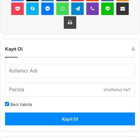
Pocket
Skype
Messenger
WhatsApp
Telegram
Viber
Line
E-Posta ile payla
Yazdır
Kayıt Ol
Unuttunuz mu?
Beni hatırla
Kayıt Ol